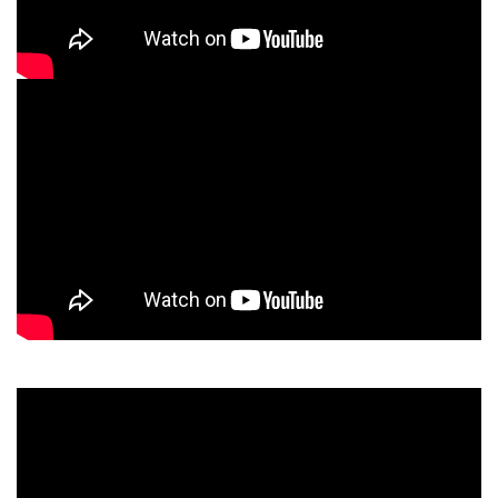
哪一
家人
主機，輕鬆換戴
裝成
心漏
賴專業技師拆
「機
在關