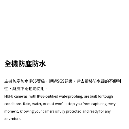
全機防塵防水
主機防塵防水IP66等級，通過SGS認證，省去拆裝防水殼的不便利
性，颳風下雨也能使用。
MUFU cameras, with IP66-certified waterproofing, are built for tough
conditions. Rain, water, or dust won’t stop you from capturing every
moment, knowing your camera is fully protected and ready for any
adventure.