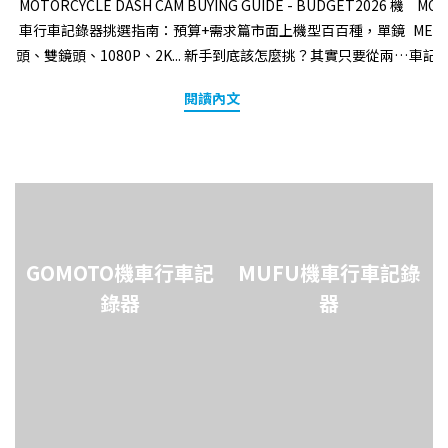
MOTORCYCLE DASH CAM BUYING GUIDE - BUDGET2026 機
MOT
車行車記錄器挑選指南：預算+需求篇市面上機型百百種，單鏡
ME
頭、雙鏡頭、1080P、2K... 新手到底該怎麼挑？其實只要從兩個
車記
層面來選擇：「你的預算是多少？」以及「你最在意什麼功
時，
閱讀內文
能？」今天 MUFU 將自家全系列產品拆解，幫你用最直覺的方
種安
式，找到最適合你的行車記錄器！ QUICK 1你的預算落在哪個區
將從
間？小資入門首選（NT$2,500左右）預算有限但想買個安心，
兩種
提供基本的雙錄選擇機型售價安裝位置畫質續航力特色
搞懂、
V20S$2590安全帽側邊前後雙錄 1080P 7.5小時側邊入門雙錄、
錄器
CP值最高GR10$2590安全帽頭頂前後雙錄 1080P 10小時頭頂
有優
置中視角、最長續航 中階機型推薦（NT$2,990~NT$3390）同
步。
GOMOTO機車行車記
MUFU機車行車記錄
一個價格，依照個人重視的需求，從畫質、續航力、安裝位置做
點：
錄器
器
挑選機型售價安裝位置畫質續航力特色V40S $2990安全帽側邊
攜
前後雙錄 2K8小時人氣款！側邊安裝、重視畫質V40T$2990安
點：
全帽頭頂前後雙錄 2K8小時人氣款！頭頂置中視角 、重視畫質
人遮
V20S Pro$2990安全帽側邊前後雙錄 1080P 9.5小時側邊安裝、
點：
超長續航力V30P$3390安全帽側邊前後雙錄 1080P 7小時側邊安
錄影
裝、內建GPS違規點偵測 攻頂旗艦款（NT$5290）不想天天充
裝、