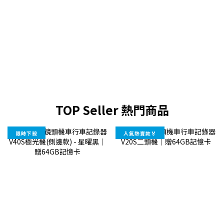
頂）V20S Pro （9.5hr，側邊） V30P（7hr+GPS）M4（發動即
詳情 
錄）最高畫質V20S（1080P） V40S / V40T（2K）
1
V30P（1080P）M4（2K HDR）GPS 提醒//V30PM4最輕量
108
GR10（129g） V40S / V40T（140g）V30P（150g） /停車監
始使
控//V30PM4CP值首選GR10（最長續航10hr） V40T（2K+多支
款安
架萬用） V30P（GPS） M4（旗艦款，停車監控、GPS、高畫
足夠
質） 快速總結！預算+規格的挑選法則挑選機車行車記錄器時，
適合
除了衡量功能規格與預算區間之外，「是否符合個人使用習慣、
選GO
願意每天使用」才是最核心的選購關鍵。同時，市面產品百百
129
TOP Seller 熱門商品
種，選擇擁有完善售後服務的品牌，後續使用才無後顧之憂。
永牛
MUFU 為台灣在地品牌，擁有 26 年的研發與設計經驗。我們精
間記錄
限時下殺
人氣熱賣款🏅
確分析機車騎士的真實使用情境，打造出最貼近日常需求的行車
/ 超
紀錄器，提供大家最值得信賴的品質與售後保障，是您安心上路
高畫質
的最佳選擇。
電量
士。
源取
主機
方，