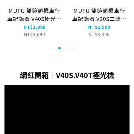
無遮
MUFU 雙鏡頭機車行
MUFU 雙鏡頭機車行
置確
車記錄器 V40S極光機
車記錄器 V20S二頭機
關電
(側邊款) - 星曜黑｜
｜贈64GB記憶卡
器沒
NT$2,990
NT$2,590
Son
贈64GB記憶卡
NT$3,690
NT$3,490
運算
30
安裝
速、
救功
網紅開箱｜V40S.V40T極光機
鳴協
不傷
安裝
且常
位的保
型」
地還原事件經過。 【
攝影