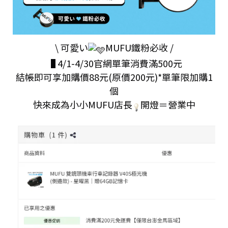
\ 可愛い
MUFU鐵粉必收 /
▐ 4/1-4/30官網單筆消費滿500元
結帳即可享加購價88元(原價200元)*單筆限加購1
個
快來成為小小MUFU店長
開燈＝營業中