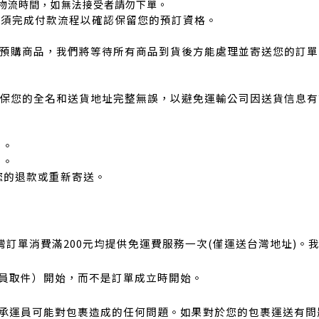
遲物流時間，如無法接受者請勿下單。
必須完成付款流程以確認保留您的預訂資格。
貨及預購商品，我們將等待所有商品到貨後方能處理並寄送您的訂
請確保您的全名和送貨地址完整無誤，以避免運輸公司因送貨信息
）。
）。
您的退款或重新寄送。
灣訂單消費滿200元均提供免運費服務一次(僅運送台灣地址)。
件員取件）開始，而不是訂單成立時開始。
司承運員可能對包裹造成的任何問題。如果對於您的包裹運送有問