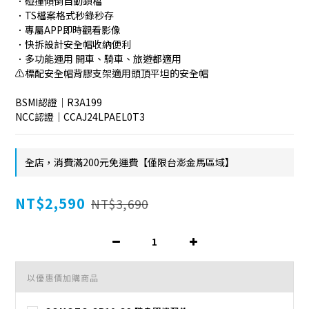
．碰撞傾倒自動鎖檔
．TS檔案格式秒錄秒存
．專屬APP即時觀看影像
．快拆設計安全帽收納便利
．多功能運用 開車、騎車、旅遊都適用
⚠️標配安全帽背膠支架適用頭頂平坦的安全帽
BSMI認證｜R3A199
NCC認證｜CCAJ24LPAEL0T3
全店，消費滿200元免運費【僅限台澎金馬區域】
NT$2,590
NT$3,690
以優惠價加購商品