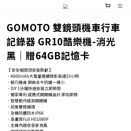
GOMOTO 雙鏡頭機車行車
記錄器 GR10酷樂機-消光
黑｜贈64GB記憶卡
【 安全帽頭頂安裝款📹 】
．4000mAh大電量連續錄影長達10小時
．輕巧機身 跟森永牛奶糖一樣小
．DIY 1分鐘快速安裝立即使用
．獨家專利 感應式開關機設計 即扣即錄
．智慧動作感測開關機
．前後雙錄鏡頭
．全機防塵防水IP66
．高畫質Full HD1080P 
．主機內建收音麥克風