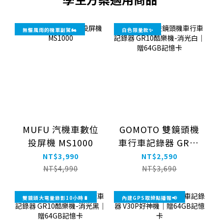
無懼風雨的機車副駕🏍️
白色限量款✨
MUFU 汽機車數位
GOMOTO 雙鏡頭機
投屏機 MS1000
車行車記錄器 GR10
酷樂機-消光白｜贈
NT$3,990
NT$2,590
64GB記憶卡
NT$4,990
NT$3,690
雙鏡頭大電量錄影10小時🔋
內建GPS取締點播報📢