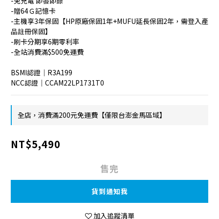
-免充電 即發即錄
-贈64Ｇ記憶卡
-主機享3年保固【HP原廠保固1年+MUFU延長保固2年，需登入產
品註冊保固】
-刷卡分期享6期零利率
-全站消費滿$500免運費
BSMI認證｜R3A199
NCC認證｜CCAM22LP1731T0
全店，消費滿200元免運費【僅限台澎金馬區域】
NT$5,490
售完
貨到通知我
加入追蹤清單