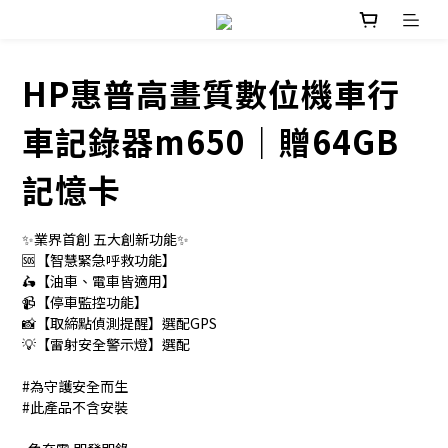
HP惠普高畫質數位機車行
車記錄器m650｜贈64GB
記憶卡
✨業界首創 五大創新功能✨
🆘【智慧緊急呼救功能】
🛵【油車、電車皆適用】
📹【停車監控功能】
📸【取締點偵測提醒】選配GPS
💡【雷射安全警示燈】選配
#為守護安全而生
#此產品不含安裝