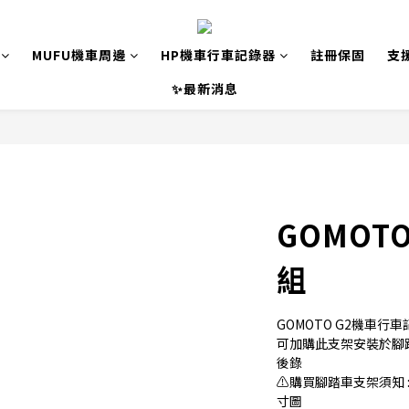
MUFU機車周邊
HP機車行車記錄器
註冊保固
支
✨最新消息
GOMOT
組
GOMOTO G2機車行
可加購此支架安裝於腳
後錄
⚠️購買腳踏車支架須知
寸圖