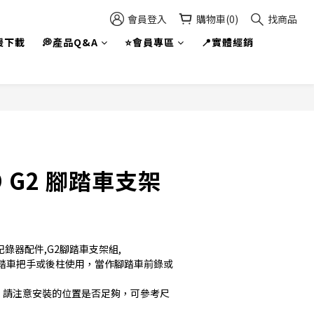
會員登入
購物車(0)
找商品
援下載
💭產品Q&A
⭐會員專區
📍實體經銷
O G2 腳踏車支架
車記錄器配件,G2腳踏車支架組,
踏車把手或後柱使用，當作腳踏車前錄或
 : 請注意安裝的位置是否足夠，可參考尺