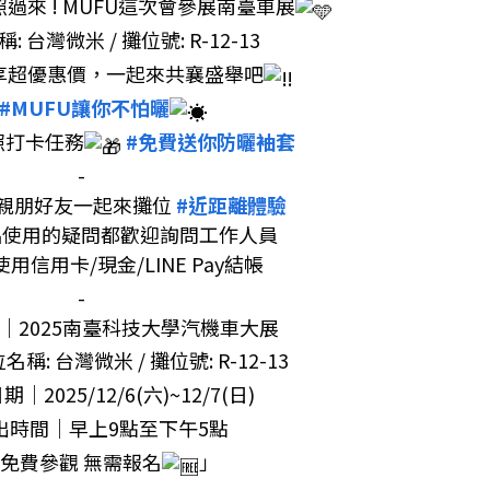
過來 ! MUFU這次會參展南臺車展
: 台灣微米 / 攤位號: R-12-13
享超優惠價，一起來共襄盛舉吧
#MUFU讓你不怕曬
照打卡任務
#免費送你防曬袖套
-
親朋好友一起來攤位
#近距離體驗
品使用的疑問都歡迎詢問工作人員
用信用卡/現金/LINE Pay結帳
-
｜2025南臺科技大學汽機車大展
名稱: 台灣微米 / 攤位號: R-12-13
｜2025/12/6(六)~12/7(日)
出時間｜早上9點至下午5點
免費參觀 無需報名
」