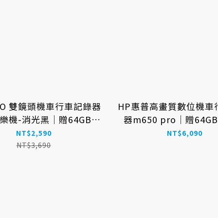
TO 雙鏡頭機車行車記錄器
HP惠普高畫質數位機車
酷樂機-消光黑｜贈64GB記
器m650 pro｜贈64
憶卡
NT$2,590
NT$6,090
NT$3,690