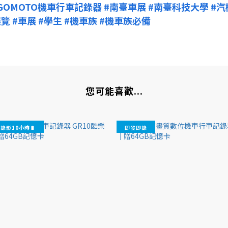
GOMOTO機車行車記錄器
#南臺車展
#南臺科技大學
#汽
展覽
#車展
#學生
#機車族
#機車族必備
您可能喜歡...
錄影10小時🔋
即發即錄