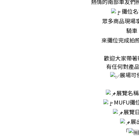
熱情的南部車友們照
攤位名稱
眾多商品現場
騎車
來攤位完成拍
歡迎大家帶著
有任何對產
展場可使
展覽名稱
MUFU攤位
展覽日期
展
「