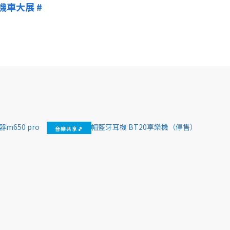
機車大展
#
音樂共享🎵