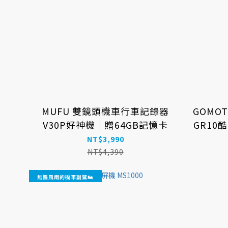
MUFU 雙鏡頭機車行車記錄器
GOMO
V30P好神機｜贈64GB記憶卡
GR10
NT$3,990
NT$4,390
無懼風雨的機車副駕🏍️