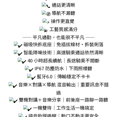
通話更清晰
導航不漏聽
操作更直覺
工藝質感滿分
—— 平凡通勤，也能很不平凡 ——
磁吸快拆底座｜免插拔線材・拆裝俐落
智能降噪技術｜高速騎乘通話依然清晰
40 小時超長續航｜長途騎乘不間斷
IP67 防塵防水｜下雨照樣聽
藍牙6.0｜傳輸穩定不卡卡
音樂×對講×導航 混音輸出｜重要訊息不錯
過
雙機對講＋音樂分享｜前後座一路聊一路聽
一機雙待｜工作生活一機搞定
語音助理喚醒｜動口不動手更安全