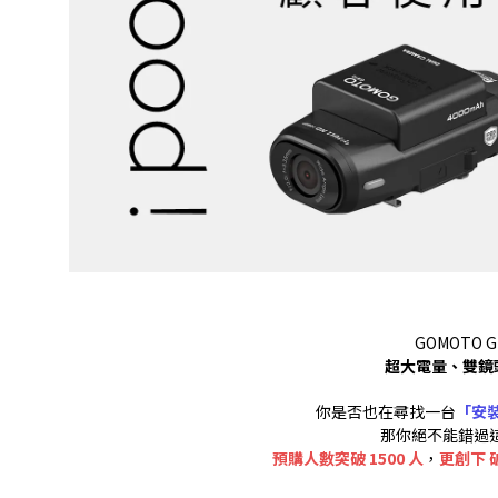
GOMOTO
超大電量、雙鏡
你是否也在尋找一台
「安
那你絕不能錯過這台
預購人數突破 1500 人
，
更創下 破