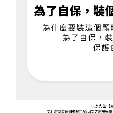
💁‍♂️蘇先
為什麼要裝這個顯眼包呢?因為之前被逼車!