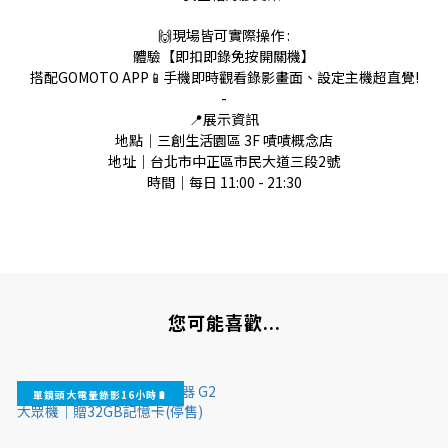
🙌現場皆可實際操作 :
體驗【即扣即錄免按開關機】
搭配GOMOTO APP📱手機即時觀看錄影畫面、設定主機超直覺!
-
📍展示資訊
地點｜三創生活園區 3F 嘖嘖概念店
地址｜台北市中正區市民大道三段2號
時間｜每日 11:00 - 21:30
您可能喜歡...
單鏡頭大電量錄影16小時🔋