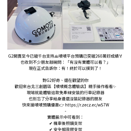
G2開賣至今已破千台支持🙏嘖嘖平台預購已突破260萬好成績🏅
也收到不少朋友敲碗問：「有沒有實體可以看？」
現在正式告訴你：有！終於可以摸到了！
對G2好奇、還在觀望的你
歡迎來台北三創園區【嘖嘖概念體驗店】親手操作看看✨
現場就能體驗這款免牽線安裝的行車記錄器
也別忘了分享給身邊還沒裝記錄器的朋友
快來搶嘖嘖預購優惠👉
https://r.zecz.ec/wS7W
-
實體展示中可看到：
✔ 機車後照鏡支架
✔ 安全帽背膠支架